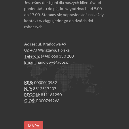
Jesteśmy dostępni dla naszych klientów od
poniedziałku do piątku w godzinach od 9.00
do 17.00. Staramy się odpowiedzieć na każdy
kontakt w ciągu jednego do dwóch dni
roboczych.
Adres:
ul. Krańcowa 49
02-493 Warszawa, Polska
Telefon:
(+48) 668 330 200
Email:
handlowy@acte.pl
KRS:
0000043932
NIP:
8512517207
REGON:
811161250
GIOŚ:
E0007442W
MAPA