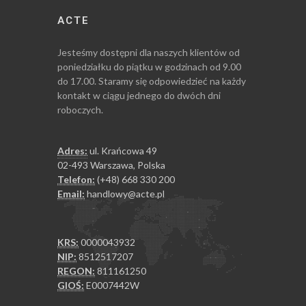
ACTE
Jesteśmy dostępni dla naszych klientów od
poniedziałku do piątku w godzinach od 9.00
do 17.00. Staramy się odpowiedzieć na każdy
kontakt w ciągu jednego do dwóch dni
roboczych.
Adres:
ul. Krańcowa 49
02-493 Warszawa, Polska
Telefon:
(+48) 668 330 200
Email:
handlowy@acte.pl
KRS:
0000043932
NIP:
8512517207
REGON:
811161250
GIOŚ:
E0007442W