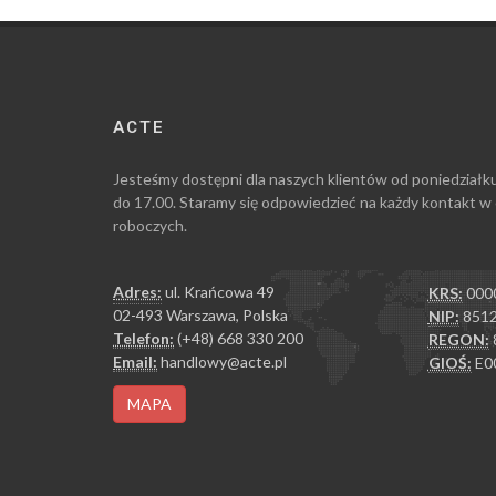
ACTE
Jesteśmy dostępni dla naszych klientów od poniedziałk
do 17.00. Staramy się odpowiedzieć na każdy kontakt w
roboczych.
Adres:
ul. Krańcowa 49
KRS:
000
02-493 Warszawa, Polska
NIP:
8512
Telefon:
(+48) 668 330 200
REGON:
Email:
handlowy@acte.pl
GIOŚ:
E0
MAPA