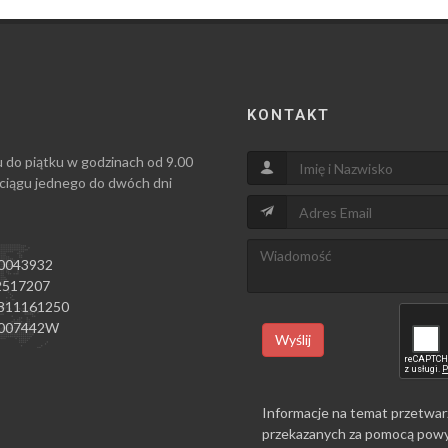
KONTAKT
u do piątku w godzinach od 9.00
 ciągu jednego do dwóch dni
0043932
517207
811161250
007442W
Wyślij
Informacje na temat przetwar
przekazanych za pomocą powy