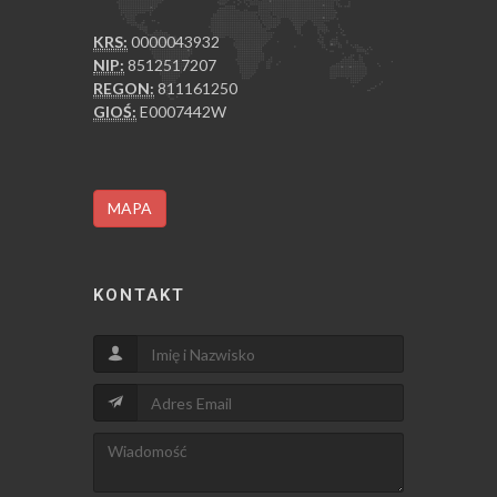
KRS:
0000043932
NIP:
8512517207
REGON:
811161250
GIOŚ:
E0007442W
MAPA
KONTAKT