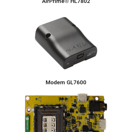
AirPrime® HL7802
Modem GL7600