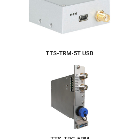
TTS-TRM-5T USB
TTS-TRC-5RM