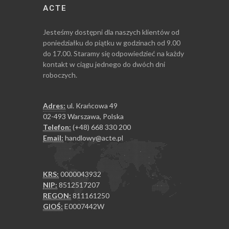
ACTE
Jesteśmy dostępni dla naszych klientów od
poniedziałku do piątku w godzinach od 9.00
do 17.00. Staramy się odpowiedzieć na każdy
kontakt w ciągu jednego do dwóch dni
roboczych.
Adres:
ul. Krańcowa 49
02-493 Warszawa, Polska
Telefon:
(+48) 668 330 200
Email:
handlowy@acte.pl
KRS:
0000043932
NIP:
8512517207
REGON:
811161250
GIOŚ:
E0007442W