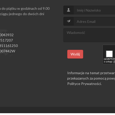
u do piątku w godzinach od 9.00
 ciągu jednego do dwóch dni
0043932
517207
811161250
007442W
Wyślij
Informacje na temat przetwar
przekazanych za pomocą powy
Polityce Prywatności
.