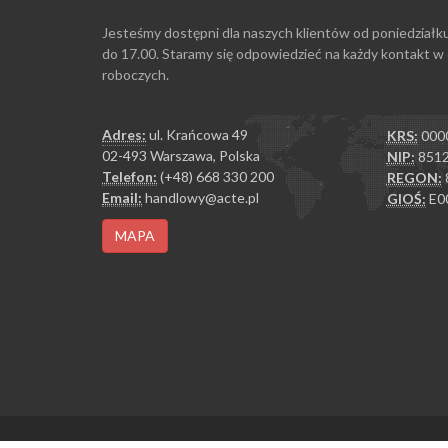
Jesteśmy dostępni dla naszych klientów od poniedziałk
do 17.00. Staramy się odpowiedzieć na każdy kontakt w
roboczych.
Adres:
ul. Krańcowa 49
KRS:
000
02-493 Warszawa, Polska
NIP:
8512
Telefon:
(+48) 668 330 200
REGON:
Email:
handlowy@acte.pl
GIOŚ:
E0
MAPA