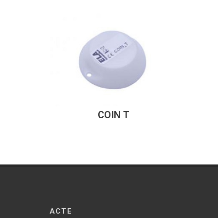
COIN T
ACTE