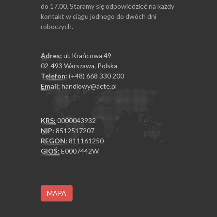
do 17.00. Staramy się odpowiedzieć na każdy
kontakt w ciągu jednego do dwóch dni
roboczych.
Adres:
ul. Krańcowa 49
02-493 Warszawa, Polska
Telefon:
(+48) 668 330 200
Email:
handlowy@acte.pl
KRS:
0000043932
NIP:
8512517207
REGON:
811161250
GIOŚ:
E0007442W
MAPA