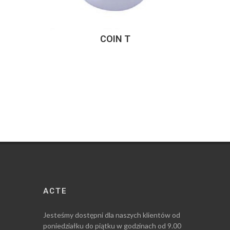
COIN T
D
ACTE
Jesteśmy dostępni dla naszych klientów od
poniedziałku do piątku w godzinach od 9.00