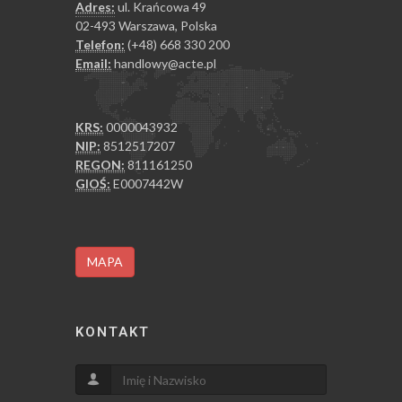
Adres:
ul. Krańcowa 49
02-493 Warszawa, Polska
Telefon:
(+48) 668 330 200
Email:
handlowy@acte.pl
KRS:
0000043932
NIP:
8512517207
REGON:
811161250
GIOŚ:
E0007442W
MAPA
KONTAKT