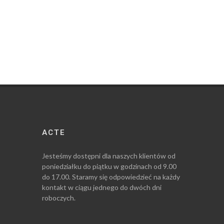
ACTE
Jesteśmy dostępni dla naszych klientów od
poniedziałku do piątku w godzinach od 9.00
do 17.00. Staramy się odpowiedzieć na każdy
kontakt w ciągu jednego do dwóch dni
roboczych.