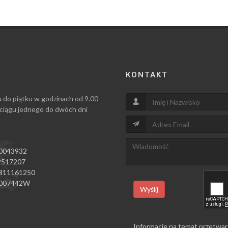
KONTAKT
u do piątku w godzinach od 9.00
 ciągu jednego do dwóch dni
0043932
517207
811161250
007442W
Wyślij
Informacje na temat przetwar