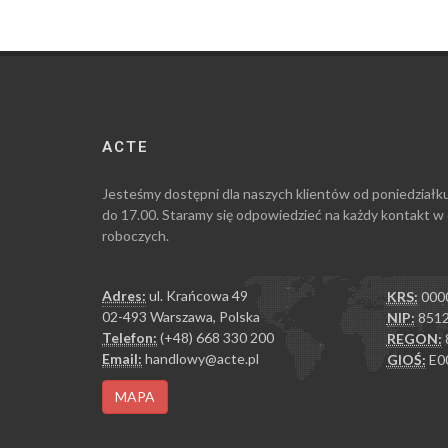
ACTE
Jesteśmy dostępni dla naszych klientów od poniedziałk
do 17.00. Staramy się odpowiedzieć na każdy kontakt w
roboczych.
Adres:
ul. Krańcowa 49
KRS:
000
02-493 Warszawa, Polska
NIP:
8512
Telefon:
(+48) 668 330 200
REGON:
Email:
handlowy@acte.pl
GIOŚ:
E0
MAPA