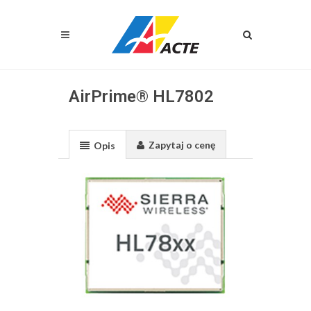
AirPrime® HL7802
Zapytaj o cenę
Opis