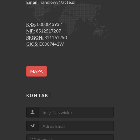
Email:
handlowy@acte.pl
KRS:
0000043932
NIP:
8512517207
REGON:
811161250
GIOŚ:
E0007442W
MAPA
KONTAKT