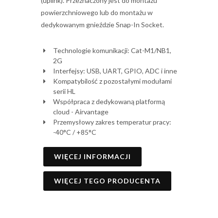
(uplink). Przeznaczony jest do montażu
powierzchniowego lub do montażu w
dedykowanym gnieździe Snap-In Socket.
Technologie komunikacji: Cat-M1/NB1,
2G
Interfejsy: USB, UART, GPIO, ADC i inne
Kompatybilość z pozostałymi modułami
serii HL
Współpraca z dedykowaną platformą
cloud - Airvantage
Przemysłowy zakres temperatur pracy:
-40°C / +85°C
WIĘCEJ INFORMACJI
WIĘCEJ TEGO PRODUCENTA