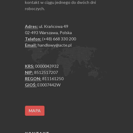
kontakt w ciągu jednego do dwóch dni
roboczych.
Adres:
ul. Krańcowa 49
02-493 Warszawa, Polska
Telefon:
(+48) 668 330 200
Email:
handlowy@acte.pl
KRS:
0000043932
NIP:
8512517207
REGON:
811161250
GIOŚ:
E0007442W
MAPA