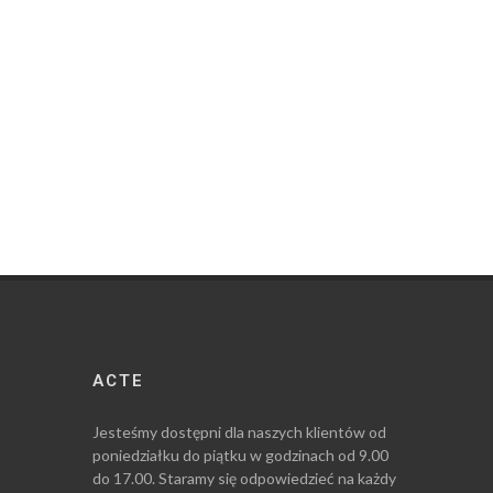
ACTE
Jesteśmy dostępni dla naszych klientów od
poniedziałku do piątku w godzinach od 9.00
do 17.00. Staramy się odpowiedzieć na każdy