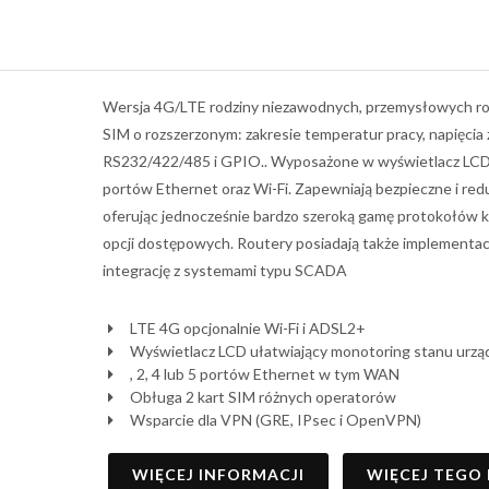
Wersja 4G/LTE rodziny niezawodnych, przemysłowych ro
SIM o rozszerzonym: zakresie temperatur pracy, napięcia
RS232/422/485 i GPIO.. Wyposażone w wyświetlacz LCD,
portów Ethernet oraz Wi-Fi. Zapewniają bezpieczne i red
oferując jednocześnie bardzo szeroką gamę protokołów kom
opcji dostępowych. Routery posiadają także implemen
integrację z systemami typu SCADA
LTE 4G opcjonalnie Wi-Fi i ADSL2+
Wyświetlacz LCD ułatwiający monotoring stanu urzą
, 2, 4 lub 5 portów Ethernet w tym WAN
Obługa 2 kart SIM różnych operatorów
Wsparcie dla VPN (GRE, IPsec i OpenVPN)
WIĘCEJ INFORMACJI
WIĘCEJ TEGO