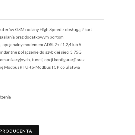
uterów GSM rodziny High Speed z obsługą 2 kart
 zasilania oraz dodatkowym portom
 opcjonalny modemem ADSL2+ i 1,2,4 lub 5
undantne połączenie do szybkiej sieci 3,75G
unikacyjnych, tuneli, opcji konfiguracji oraz
tację ModbusRTU-to-ModbusTCP co ułatwia
dzenia
 PRODUCENTA