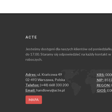
ACTE
Jesteśmy dostępni dla naszych klientów od poniedziałk
do 17.00. Staramy się odpowiedzieć na każdy kontakt w
roboczych.
Adres:
ul. Krańcowa 49
KRS:
000
02-493 Warszawa, Polska
NIP:
8512
Telefon:
(+48) 668 330 200
REGON:
Email:
handlowy@acte.pl
GIOŚ:
E0
MAPA