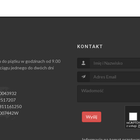
KONTAKT
u do piątku w godzinach od 9.00
 ciągu jednego do dwóch dni
0043932
517207
811161250
007442W
Wyślij
Informacje na temat przetwar