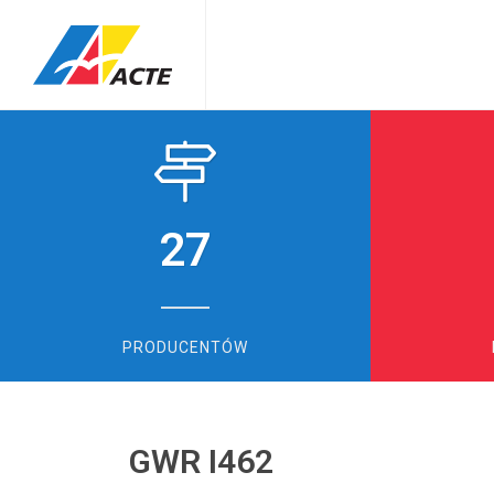
27
PRODUCENTÓW
GWR I462