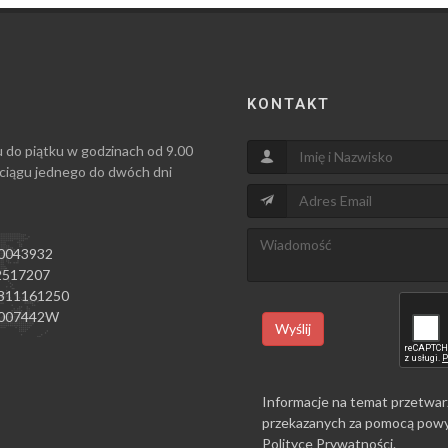
KONTAKT
u do piątku w godzinach od 9.00
 ciągu jednego do dwóch dni
0043932
517207
811161250
007442W
Wyślij
Informacje na temat przetwar
przekazanych za pomocą powy
Polityce Prywatności
.