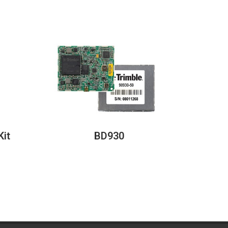
Kit
BD930