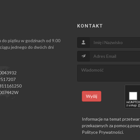
KONTAKT
u do piątku w godzinach od 9.00
 ciągu jednego do dwóch dni
0043932
517207
811161250
007442W
Wyślij
Informacje na temat przetwar
przekazanych za pomocą powy
Polityce Prywatności
.