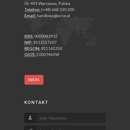
02-493 Warszawa, Polska
Telefon:
(+48) 668 330 200
Email:
handlowy@acte.pl
KRS:
0000043932
NIP:
8512517207
REGON:
811161250
GIOŚ:
E0007442W
MAPA
KONTAKT