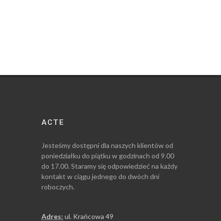
ACTE
Jesteśmy dostępni dla naszych klientów od
poniedziałku do piątku w godzinach od 9.00
do 17.00. Staramy się odpowiedzieć na każdy
kontakt w ciągu jednego do dwóch dni
roboczych.
Adres:
ul. Krańcowa 49