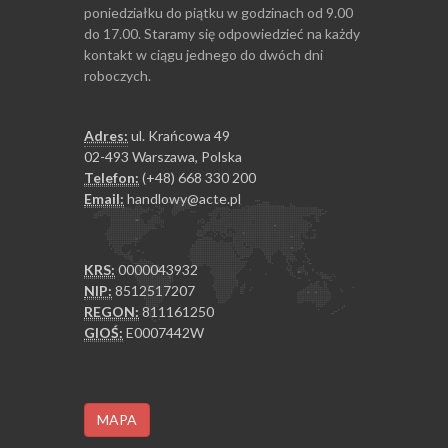
poniedziałku do piątku w godzinach od 9.00
do 17.00. Staramy się odpowiedzieć na każdy
kontakt w ciągu jednego do dwóch dni
roboczych.
Adres:
ul. Krańcowa 49
02-493 Warszawa, Polska
Telefon:
(+48) 668 330 200
Email:
handlowy@acte.pl
KRS:
0000043932
NIP:
8512517207
REGON:
811161250
GIOŚ:
E0007442W
MAPA