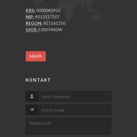
KRS:
0000043932
NIP:
8512517207
REGON:
811161250
GIOŚ:
E0007442W
MAPA
KONTAKT