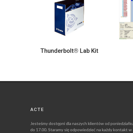
Thunderbolt® Lab Kit
ACTE
Jesteśmy dostępni dla naszych klientów od poniedziałk
do 17.00. Staramy się odpowiedzieć na każdy kontakt w