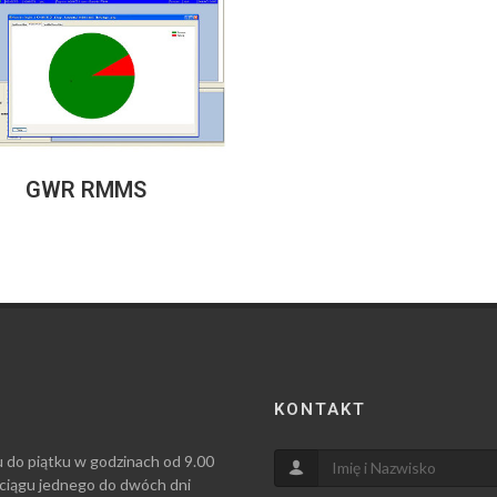
GWR RMMS
KONTAKT
u do piątku w godzinach od 9.00
 ciągu jednego do dwóch dni