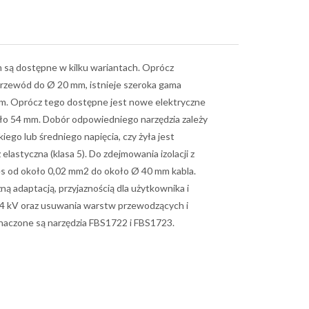
mm są dostępne w kilku wariantach. Oprócz
przewód do Ø 20 mm, istnieje szeroka gama
 mm. Oprócz tego dostępne jest nowe elektryczne
oło 54 mm. Dobór odpowiedniego narzędzia zależy
kiego lub średniego napięcia, czy żyła jest
 elastyczna (klasa 5). Do zdejmowania izolacji z
res od około 0,02 mm2 do około Ø 40 mm kabla.
ną adaptacją, przyjaznością dla użytkownika i
-24 kV oraz usuwania warstw przewodzących i
eznaczone są narzędzia FBS1722 i FBS1723.