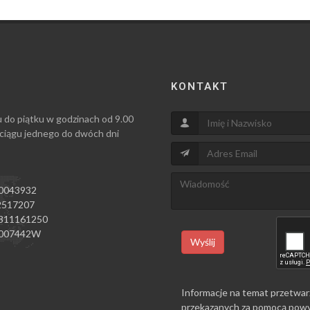
KONTAKT
u do piątku w godzinach od 9.00
 ciągu jednego do dwóch dni
0043932
517207
811161250
007442W
Wyślij
Informacje na temat przetwar
przekazanych za pomocą powy