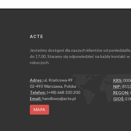
ACTE
Jesteśmy dostępni dla naszych klientów od poniedziałk
do 17.00. Staramy się odpowiedzieć na każdy kontakt w
roboczych.
Adres:
ul. Krańcowa 49
KRS:
000
02-493 Warszawa, Polska
NIP:
8512
Telefon:
(+48) 668 330 200
REGON:
Email:
handlowy@acte.pl
GIOŚ:
E0
MAPA