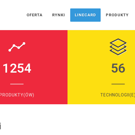
OFERTA
RYNKI
LINECARD
PRODUKTY
1254
56
PRODUKTY(ÓW)
TECHNOLOGII(E
i