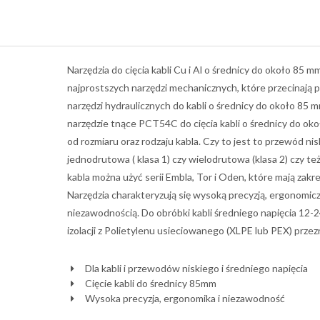
Narzędzia do cięcia kabli Cu i Al o średnicy do około 85 
najprostszych narzędzi mechanicznych, które przecinają 
narzędzi hydraulicznych do kabli o średnicy do około 85
narzędzie tnące PCT54C do cięcia kabli o średnicy do ok
od rozmiaru oraz rodzaju kabla. Czy to jest to przewód nis
jednodrutowa ( klasa 1) czy wielodrutowa (klasa 2) czy też
kabla można użyć serii Embla, Tor i Oden, które mają zak
Narzędzia charakteryzują się wysoką precyzją, ergonomicz
niezawodnością. Do obróbki kabli średniego napięcia 12
izolacji z Polietylenu usieciowanego (XLPE lub PEX) prz
Dla kabli i przewodów niskiego i średniego napięcia
Cięcie kabli do średnicy 85mm
Wysoka precyzja, ergonomika i niezawodność