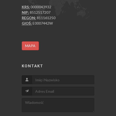
KRS:
0000043932
NIP:
8512517207
REGON:
811161250
GIOŚ:
E0007442W
MAPA
KONTAKT