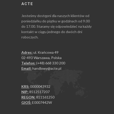
ACTE
Jesteśmy dostępni dla naszych klientów od
poniedziałku do piątku w godzinach od 9.00
do 17.00. Staramy się odpowiedzieć na każdy
kontakt w ciągu jednego do dwóch dni
roboczych.
Adres:
ul. Krańcowa 49
02-493 Warszawa, Polska
Telefon:
(+48) 668 330 200
Email:
handlowy@acte.pl
KRS:
0000043932
NIP:
8512517207
REGON:
811161250
GIOŚ:
E0007442W