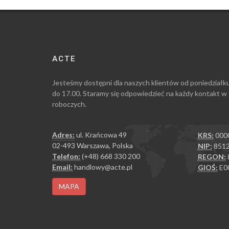
ACTE
Jesteśmy dostępni dla naszych klientów od poniedziałk
do 17.00. Staramy się odpowiedzieć na każdy kontakt w
roboczych.
Adres:
ul. Krańcowa 49
KRS:
000
02-493 Warszawa, Polska
NIP:
8512
Telefon:
(+48) 668 330 200
REGON:
Email:
handlowy@acte.pl
GIOŚ:
E0
MAPA