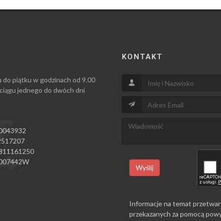
KONTAKT
u do piątku w godzinach od 9.00
 ciągu jednego do dwóch dni
0043932
517207
811161250
007442W
Wyślij
Informacje na temat przetwar
przekazanych za pomocą powy