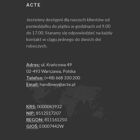
ACTE
Jesteśmy dostępni dla naszych klientów od
poniedziałku do piątku w godzinach od 9.00
do 17.00. Staramy się odpowiedzieć na każdy
kontakt w ciągu jednego do dwóch dni
roboczych.
Adres:
ul. Krańcowa 49
02-493 Warszawa, Polska
Telefon:
(+48) 668 330 200
Email:
handlowy@acte.pl
KRS:
0000043932
NIP:
8512517207
REGON:
811161250
GIOŚ:
E0007442W