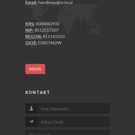
Email:
handlowy@acte.pl
KRS:
0000043932
NIP:
8512517207
REGON:
811161250
GIOŚ:
E0007442W
MAPA
KONTAKT