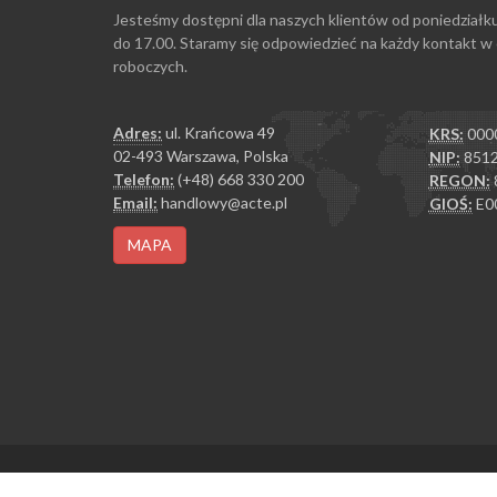
Jesteśmy dostępni dla naszych klientów od poniedziałk
do 17.00. Staramy się odpowiedzieć na każdy kontakt w
roboczych.
Adres:
ul. Krańcowa 49
KRS:
000
02-493 Warszawa, Polska
NIP:
8512
Telefon:
(+48) 668 330 200
REGON:
Email:
handlowy@acte.pl
GIOŚ:
E0
MAPA