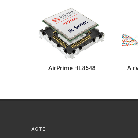
AirPrime HL8548
Air
ACTE