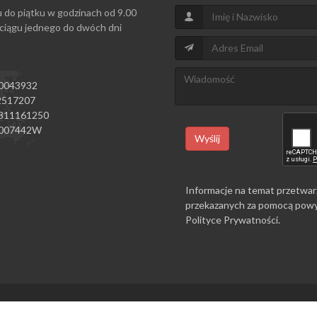
u do piątku w godzinach od 9.00
 ciągu jednego do dwóch dni
0043932
517207
811161250
007442W
Wyślij
Informacje na temat przetwar
przekazanych za pomocą powy
Polityce Prywatności
.
Copyrights © 2026 All Rights Reserved by ProjectEnvision.