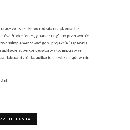
racy we wszelkiego rodzaju urządzeniach z
orów, źródeł "energy harvesting", lub przetwornic
łatwo zaimplementować go w projekcie i zapewnią
e aplikacje superkondesatorów to: impulsowe
zja fluktuacji źródła, aplikacje o szybkim łądowaniu
550mF
 PRODUCENTA