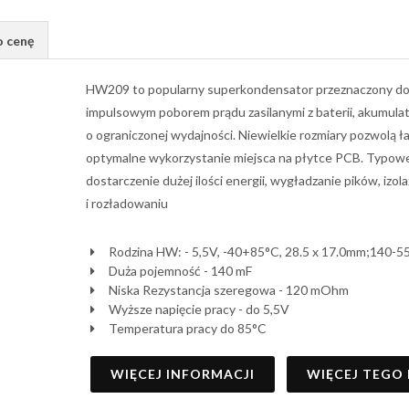
o cenę
HW209 to popularny superkondensator przeznaczony do p
impulsowym poborem prądu zasilanymi z baterii, akumulat
o ograniczonej wydajności. Niewielkie rozmiary pozwolą 
optymalne wykorzystanie miejsca na płytce PCB. Typow
dostarczenie dużej ilości energii, wygładzanie pików, izola
i rozładowaniu
Rodzina HW: - 5,5V, -40+85°C, 28.5 x 17.0mm;140-
Duża pojemność - 140 mF
Niska Rezystancja szeregowa - 120 mOhm
Wyższe napięcie pracy - do 5,5V
Temperatura pracy do 85°C
WIĘCEJ INFORMACJI
WIĘCEJ TEGO