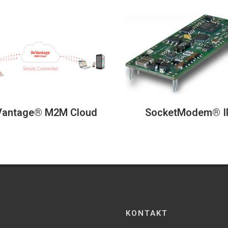
Vantage® M2M Cloud
SocketModem® I
KONTAKT