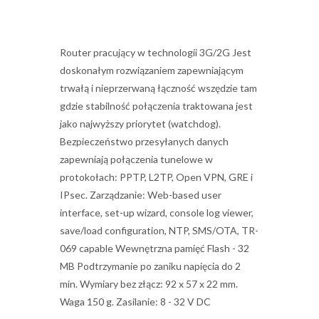
Router pracujący w technologii 3G/2G Jest
doskonałym rozwiązaniem zapewniającym
trwałą i nieprzerwaną łączność wszędzie tam
gdzie stabilność połączenia traktowana jest
jako najwyższy priorytet (watchdog).
Bezpieczeństwo przesyłanych danych
zapewniają połączenia tunelowe w
protokołach: PPTP, L2TP, Open VPN, GRE i
IPsec. Zarządzanie: Web-based user
interface, set-up wizard, console log viewer,
save/load configuration, NTP, SMS/OTA, TR-
069 capable Wewnętrzna pamięć Flash - 32
MB Podtrzymanie po zaniku napięcia do 2
min. Wymiary bez złącz: 92 x 57 x 22 mm.
Waga 150 g. Zasilanie: 8 - 32 V DC