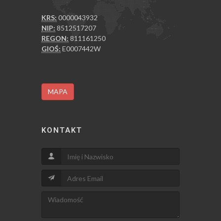
KRS:
0000043932
NIP:
8512517207
REGON:
811161250
GIOŚ:
E0007442W
MAPA
KONTAKT