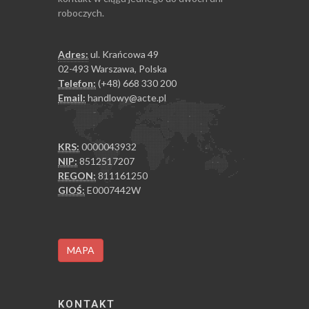
roboczych.
Adres:
ul. Krańcowa 49
02-493 Warszawa, Polska
Telefon:
(+48) 668 330 200
Email:
handlowy@acte.pl
KRS:
0000043932
NIP:
8512517207
REGON:
811161250
GIOŚ:
E0007442W
MAPA
KONTAKT