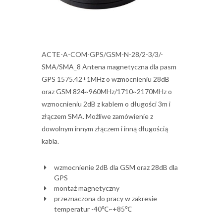
ACTE-A-COM-GPS/GSM-N-28/2-3/3/-
SMA/SMA_8 Antena magnetyczna dla pasm
GPS 1575.42±1MHz o wzmocnieniu 28dB
oraz GSM 824~960MHz/1710~2170MHz o
wzmocnieniu 2dB z kablem o długości 3m i
złączem SMA. Możliwe zamówienie z
dowolnym innym złączem i inną długością
kabla.
wzmocnienie 2dB dla GSM oraz 28dB dla
GPS
montaż magnetyczny
przeznaczona do pracy w zakresie
temperatur -40℃~+85℃