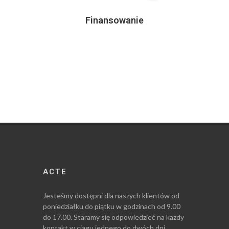
Finansowanie
ACTE
Jesteśmy dostępni dla naszych klientów od
poniedziałku do piątku w godzinach od 9.00
do 17.00. Staramy się odpowiedzieć na każdy
kontakt w ciągu jednego do dwóch dni