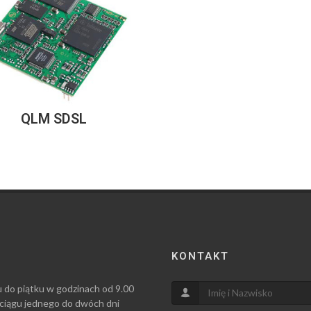
QLM SDSL
KONTAKT
u do piątku w godzinach od 9.00
 ciągu jednego do dwóch dni