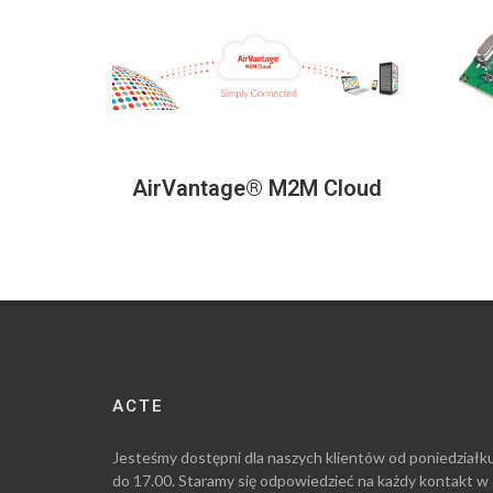
AirVantage® M2M Cloud
ACTE
Jesteśmy dostępni dla naszych klientów od poniedziałk
do 17.00. Staramy się odpowiedzieć na każdy kontakt w