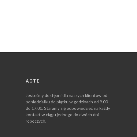
ACTE
Jesteśmy dostępni dla naszych klientów od
poniedziałku do piątku w godzinach od 9.00
do 17.00. Staramy się odpowiedzieć na każdy
kontakt w ciągu jednego do dwóch dni
roboczych.