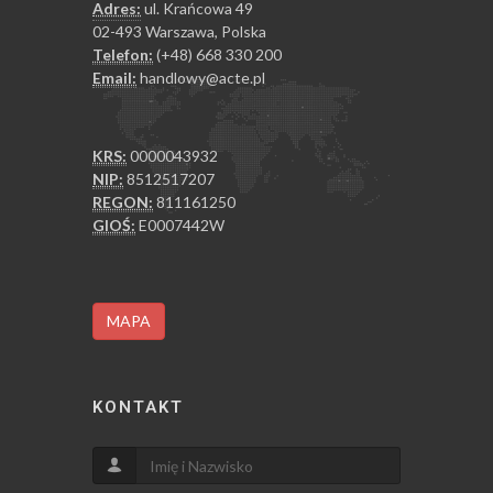
Adres:
ul. Krańcowa 49
02-493 Warszawa, Polska
Telefon:
(+48) 668 330 200
Email:
handlowy@acte.pl
KRS:
0000043932
NIP:
8512517207
REGON:
811161250
GIOŚ:
E0007442W
MAPA
KONTAKT