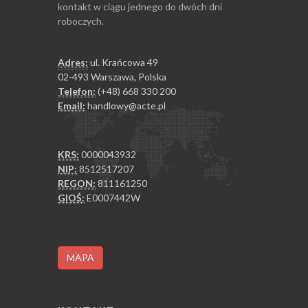
kontakt w ciągu jednego do dwóch dni
roboczych.
Adres:
ul. Krańcowa 49
02-493 Warszawa, Polska
Telefon:
(+48) 668 330 200
Email:
handlowy@acte.pl
KRS:
0000043932
NIP:
8512517207
REGON:
811161250
GIOŚ:
E0007442W
MAPA